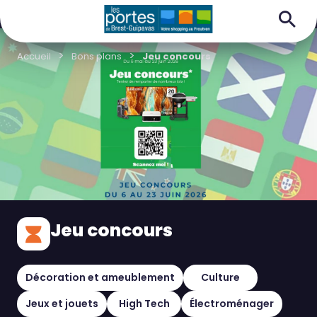
Accueil
Bons plans
Jeu concours
Jeu concours
Décoration et ameublement
Culture
Jeux et jouets
High Tech
Électroménager