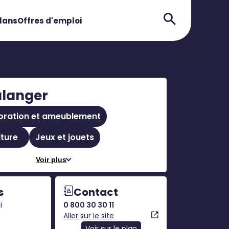
lans
Offres d'emploi
langer
oration et ameublement
ture
Jeux et jouets
Voir plus
s
Contact
i
0 800 30 30 11
Aller sur le site
Voir sur le plan