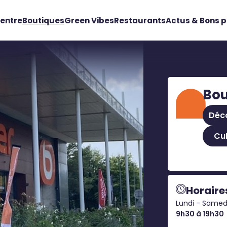
centre
Boutiques
Green Vibes
Restaurants
Actus & Bons p
Bou
Déc
Cul
Horaire
Lundi - Samed
9h30 à 19h30